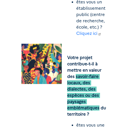
êtes vous un 
établissement 
public (centre 
de recherche, 
école, etc.) ? 
Cliquez ici
Votre projet 
contribue-t-il à 
mettre en valeur 
des 
savoir-faire 
locaux, des 
dialectes, des 
espèces ou des 
paysages 
emblématiques
 du 
territoire ?
êtes vous une 