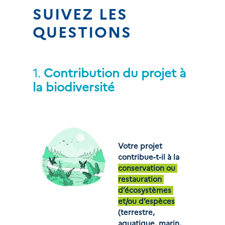
SUIVEZ LES 
QUESTIONS
1.
Contribution du projet à 
la biodiversité
Votre projet 
contribue-t-il à la 
conservation ou 
restauration 
d’écosystèmes 
et/ou d’espèces
(terrestre, 
aquatique, marin, 