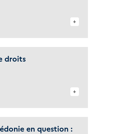
+
e droits
+
édonie en question :