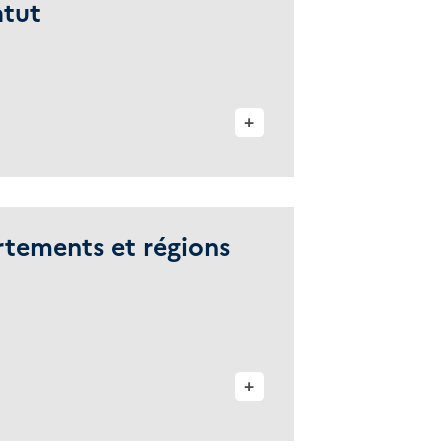
atut
+
artements et régions
+