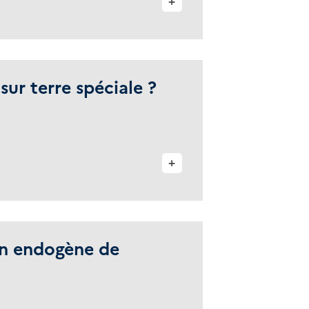
+
ur terre spéciale ?
+
on endogène de