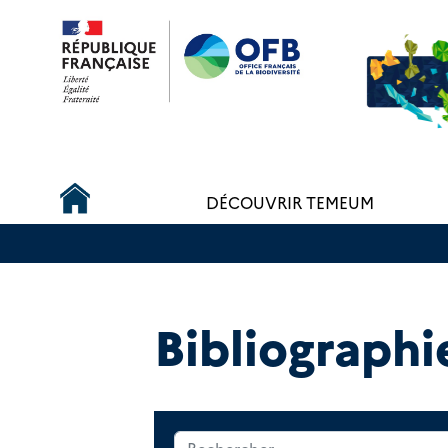
Aller au contenu principal
Navigation principale
DÉCOUVRIR TEMEUM
Bibliographi