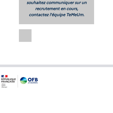
souhaitez communiquer sur un
recrutement en cours,
contactez l'équipe TeMeUm.