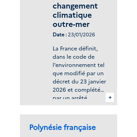
dirigées contre
changement
l’autorisation
climatique
environnementale
outre-mer
et la déclaration
Date :
23/01/2026
d’utilité publique
afférentes à
La France définit,
l’extension du
dans le code de
bassin de baignade
l’environnement tel
de Grande-Anse.
que modifié par un
décret du 23 janvier
2026 et complété
+
par un arrêté
ministériel du même
jour, la trajectoire
de réchauffement
Zone(s) géographique(s) :
Polynésie française
de référence pour