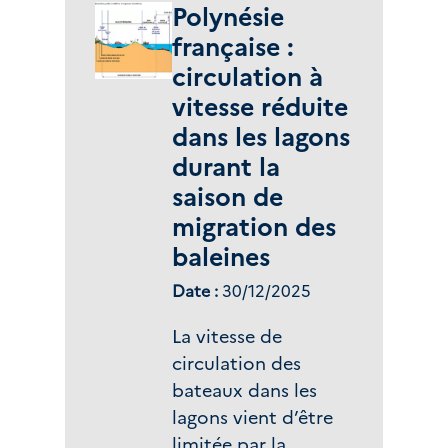
l'adaptation au
Polynésie
changement
française :
climatique, outre-
circulation à
mer compris.
vitesse réduite
dans les lagons
durant la
saison de
migration des
baleines
Date :
30/12/2025
La vitesse de
circulation des
bateaux dans les
lagons vient d’être
limitée par la