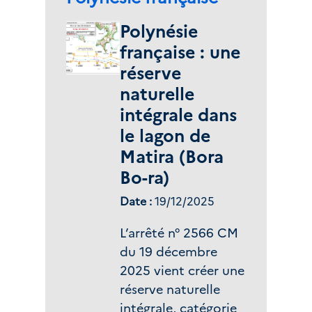
interministériel du 5
août 2024 relatif à
Polynésie
la prévention de
française : une
l’introduction et de
réserve
la propagation de
naturelle
telles espèces sur le
intégrale dans
territoire de Saint-
le lagon de
Pierre et Miquelon
Matira (Bora
et à l’interdiction de
Bo-ra)
toutes activités
portant sur des
Date :
19/12/2025
spécimens vivants, y
compris le Cerf de
L’arrêté n° 2566 CM
Virginie (Odocoileus
du 19 décembre
virginianus) et le
2025 vient créer une
Lièvre d'Amérique
réserve naturelle
(Lepus americanus),
intégrale, catégorie