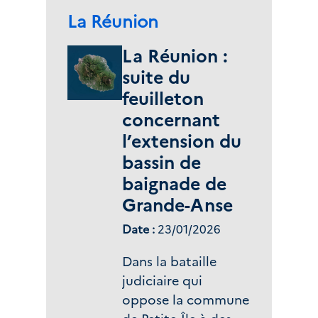
d’autre part, adopté
Zone(s) géographique(s) :
La Réunion
deux projets d’actes
en matière pénale
La Réunion :
(législatif et
suite du
réglementaire).
feuilleton
concernant
l’extension du
bassin de
baignade de
Grande-Anse
Date :
23/01/2026
Dans la bataille
judiciaire qui
oppose la commune