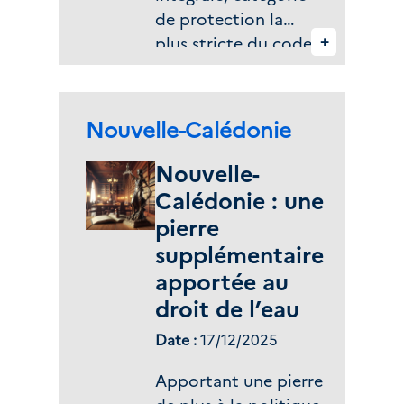
reconnus comme
de protection la
tels.
+
plus stricte du code
de l’environnement
polynésien. D’une
superficie de 574
Zone(s) géographique(s) :
Nouvelle-Calédonie
hectares, elle est
baptisée Popora
Nouvelle-
Rahui en référence à
Calédonie : une
l’ancien nom de l’île,
pierre
dans le lagon de
supplémentaire
Matira, au sud de
apportée au
Bora Bora.
droit de l’eau
Date :
17/12/2025
Apportant une pierre