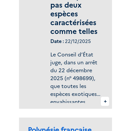
pas deux
espèces
caractérisées
comme telles
Date :
22/12/2025
Le Conseil d’État
juge, dans un arrêt
du 22 décembre
2025 (n° 498699),
que toutes les
espèces exotiques
+
envahissantes
doivent figurer sur
la liste annexée à
l’arrêté
Zone(s) géographique(s) :
Polynésie française