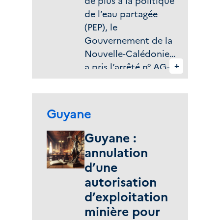
de plus à la politique
de l’eau partagée
(PEP), le
Gouvernement de la
Nouvelle-Calédonie
+
a pris l’arrêté n° AG-
2025-DAVAR-0182 le
17 décembre 2025 en
application de la loi
Zone(s) géographique(s) :
Guyane
du pays n° 2025-9 du
15 juillet 2025
Guyane :
relative au domaine
annulation
public de l’eau et à la
d’une
protection de la
autorisation
ressource en eau et
d’exploitation
de la délibération n°
minière pour
522 du 20 novembre