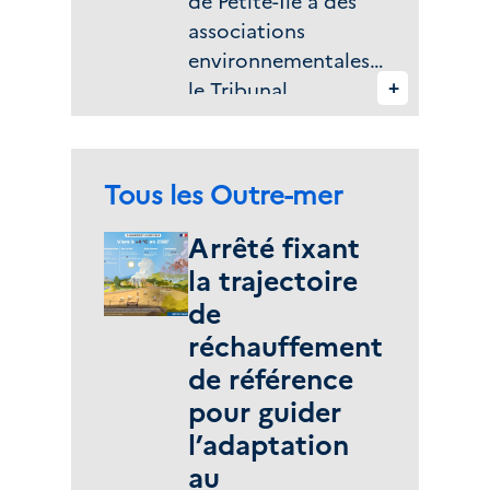
de Petite-Île à des
associations
environnementales,
+
le Tribunal
administratif de la
Réunion donne
raison à la
Zone(s) géographique(s) :
Tous les Outre-mer
commune par deux
jugements du 23
Arrêté fixant
janvier 2026 (nos
la trajectoire
2500172 et
de
2500516), par
réchauffement
lesquels il rejette les
de référence
requêtes
pour guider
d’associations de
l’adaptation
protection de
au
l’environnement