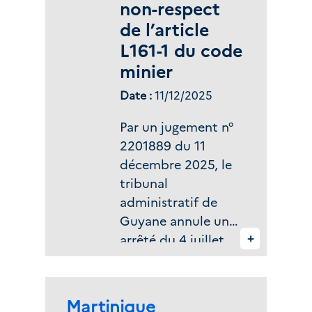
non-respect
2025 portant sur la
de l’article
mise en œuvre des
procédures de
L161-1 du code
consultation et
minier
d’enquête publique.
Date :
11/12/2025
Par un jugement n°
2201889 du 11
décembre 2025, le
tribunal
administratif de
Guyane annule un
+
arrêté du 4 juillet
2022 du préfet de la
Guyane autorisant
la société
Zone(s) géographique(s) :
Martinique