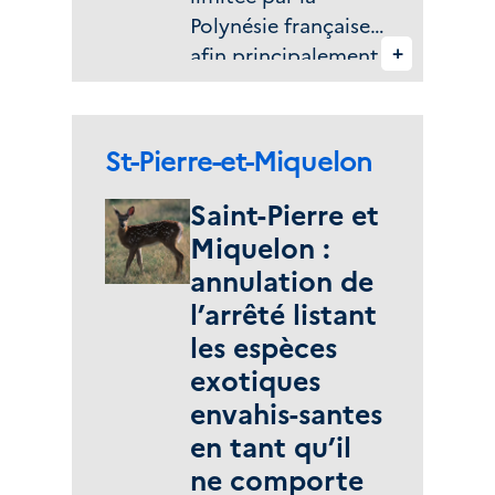
Polynésie française,
+
afin principalement
de réduire le risque
de collisions avec
les baleines à bosse
Zone(s) géographique(s) :
St-Pierre-et-Miquelon
durant leur saison
de migration.
Saint-Pierre et
Faisant évoluer la
Miquelon :
réglementation qui
annulation de
datait de la fin des
l’arrêté listant
années 1970, la loi
les espèces
du pays n° 2025-46
exotiques
a ainsi été
envahis-santes
promulguée le 30
en tant qu’il
décembre 2025.
ne comporte