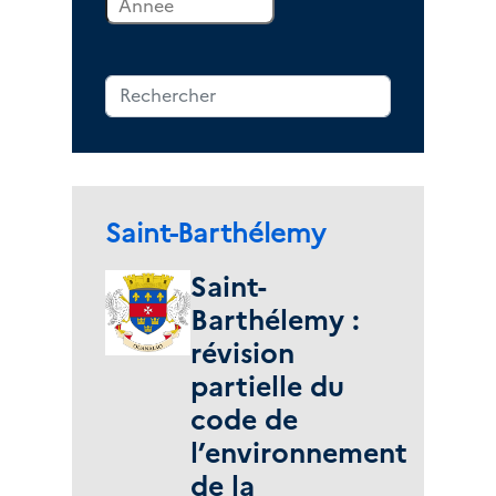
Zone(s) géographique(s) :
Saint-Barthélemy
Saint-
Barthélemy :
révision
partielle du
code de
l’environnement
de la