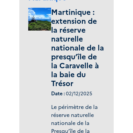
Compagnie minière
Phoenix à exploiter,
Martinique :
pour une durée de
extension de
quatre ans, une
la réserve
mine aurifère sur la
naturelle
crique Citron à
nationale de la
Grand Santi, ainsi
presqu’île de
qu’une décision
la Caravelle à
implicite du 31
la baie du
octobre 2022 du
même préfet
Trésor
refusant de mettre
Date :
02/12/2025
en demeure cette
même société de
Le périmètre de la
demander une
réserve naturelle
dérogation aux
nationale de la
dispositions du
Presqu’île de la